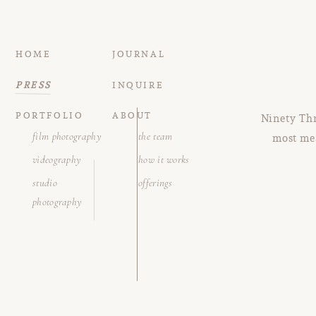
l’univers du jeu en ligne. Que ce s
plateforme sait séduire ses utili
dès aujourd’hui !
HOME
JOURNAL
PRESS
INQUIRE
PORTFOLIO
ABOUT
Ninety Thr
film photography
the team
most me
videography
how it works
studio
offerings
photography