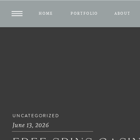
HOME
PORTFOLIO
ABOUT
UNCATEGORIZED
June 13, 2026