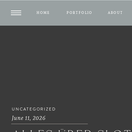
HOME
PORTFOLIO
ABOUT
UNCATEGORIZED
June 11, 2026