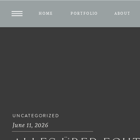
HOME
PORTFOLIO
ABOUT
UNCATEGORIZED
June 11, 2026