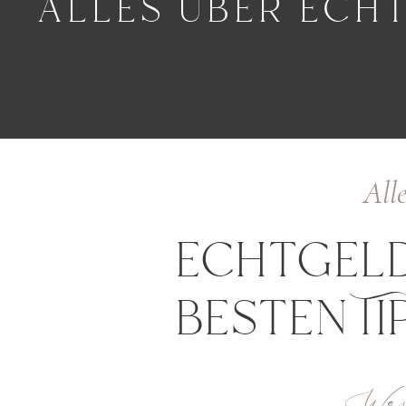
alles über ech
All
echtgeld
besten Ti
Was 