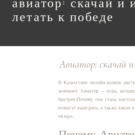
авиатор: скачай и
летать к победе
Авиатор: скачай и
В Казахстане онлайн‑казино раст
занимает Авиатор – игра, котор
быстрее.Почему она стала настол
помогут выиграть, а также какие 
обзоре.
Почему Авиатор